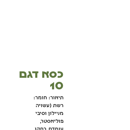
כסא דגם
10
תיאור: חומר:
רשת (עשויה
מניילון וסיבי
פוליאסטר,
עומדת בתקן